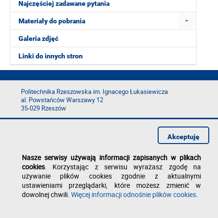
Najczęściej zadawane pytania
Materiały do pobrania
Galeria zdjęć
Linki do innych stron
Politechnika Rzeszowska im. Ignacego Łukasiewicza
al. Powstańców Warszawy 12
35-029 Rzeszów
tel.: +48 17 865 11 00
fax: +48 17 854 12 60
Akceptuję
e-mail:
kancelaria@prz.edu.pl
Deklaracja dostępności
Nasze serwisy używają informacji zapisanych w plikach
Polityka prywatności
cookies
. Korzystając z serwisu wyrażasz zgodę na
Zgłoś błąd na stronie
używanie plików cookies zgodnie z aktualnymi
ustawieniami przeglądarki, które możesz zmienić w
dowolnej chwili.
Więcej informacji odnośnie plików cookies
.