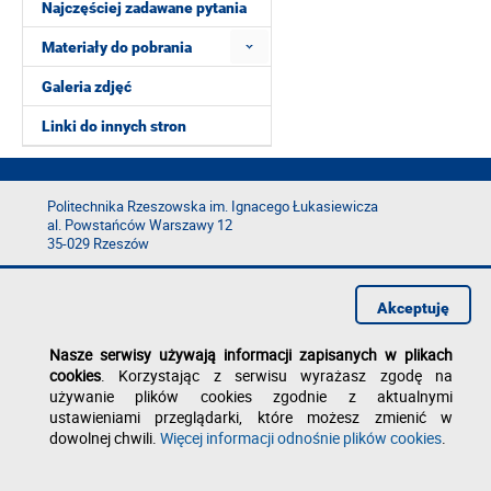
Najczęściej zadawane pytania
Materiały do pobrania
Galeria zdjęć
Linki do innych stron
Politechnika Rzeszowska im. Ignacego Łukasiewicza
al. Powstańców Warszawy 12
35-029 Rzeszów
tel.: +48 17 865 11 00
fax: +48 17 854 12 60
Akceptuję
e-mail:
kancelaria@prz.edu.pl
Deklaracja dostępności
Nasze serwisy używają informacji zapisanych w plikach
Polityka prywatności
cookies
. Korzystając z serwisu wyrażasz zgodę na
Zgłoś błąd na stronie
używanie plików cookies zgodnie z aktualnymi
ustawieniami przeglądarki, które możesz zmienić w
dowolnej chwili.
Więcej informacji odnośnie plików cookies
.